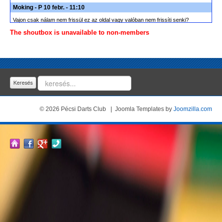
Moking - P 10 febr. - 11:10
Vajon csak nálam nem frissül ez az oldal vagy valóban nem frissíti senki?
The shoutbox is unavailable to non-members
JoomJunk - H 16 jan. - 20:00
Welcome to the Shoutbox
History
Keresés
© 2026 Pécsi Darts Club | Joomla Templates by
Joomzilla.com