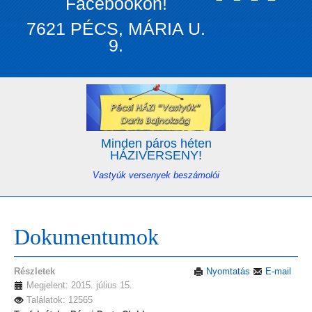
Facebookon!
7621 PÉCS, MÁRIA U.
9.
Minden páros héten
HÁZIVERSENY!
Vastyúk versenyek beszámolói
Dokumentumok
Részletek
Nyomtatás
E-mail
Megjelent: 2015. július 15.
Találatok: 12565