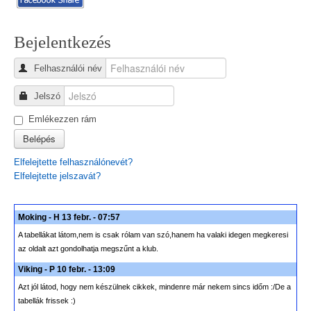
Bejelentkezés
Felhasználói név
Jelszó
Emlékezzen rám
Belépés
Elfelejtette felhasználónevét?
Elfelejtette jelszavát?
Moking - H 13 febr. - 07:57
A tabellákat látom,nem is csak rólam van szó,hanem ha valaki idegen megkeresi
az oldalt azt gondolhatja megszűnt a klub.
Viking - P 10 febr. - 13:09
Azt jól látod, hogy nem készülnek cikkek, mindenre már nekem sincs időm :/De a
tabellák frissek :)