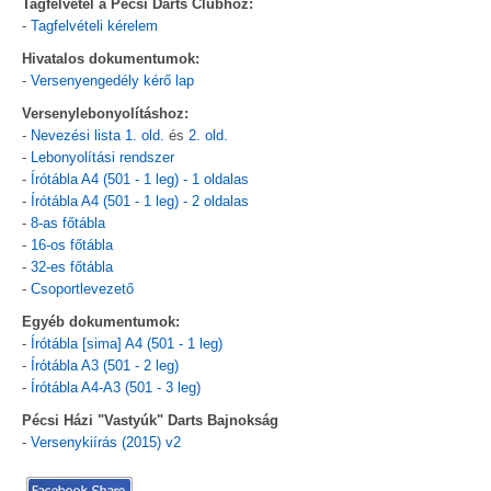
Tagfelvétel a Pécsi Darts Clubhoz:
-
Tagfelvételi kérelem
Hivatalos dokumentumok:
-
Versenyengedély kérő lap
Versenylebonyolításhoz:
-
Nevezési lista 1. old.
és
2. old.
-
Lebonyolítási rendszer
-
Írótábla A4 (501 - 1 leg) - 1 oldalas
-
Írótábla A4 (501 - 1 leg) - 2 oldalas
-
8-as főtábla
-
16-os főtábla
-
32-es főtábla
-
Csoportlevezető
Egyéb dokumentumok:
-
Írótábla [sima] A4 (501 - 1 leg)
-
Írótábla A3 (501 - 2 leg)
-
Írótábla A4-A3 (501 - 3 leg)
Pécsi Házi "Vastyúk" Darts Bajnokság
-
Versenykiírás (2015) v2